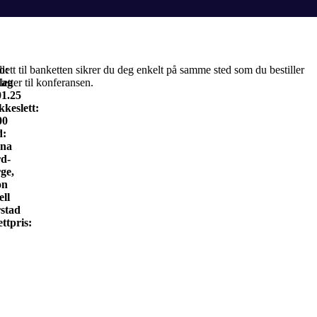
o:
llett til banketten sikrer du deg enkelt på samme sted som du bestiller
dag
lletter til konferansen.
01.25
kkeslett:
00
d:
na
d-
ge,
on
ell
stad
ettpris: