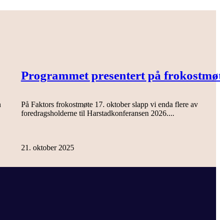
Programmet presentert på frokostmø
n
På Faktors frokostmøte 17. oktober slapp vi enda flere av
foredragsholderne til Harstadkonferansen 2026....
21. oktober 2025