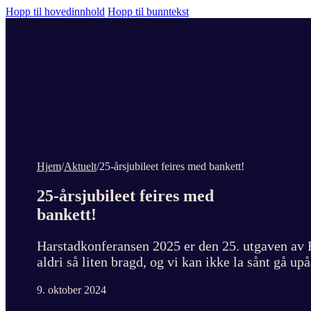
Hopp til hovedinnhold
Hopp til bunntekst
Hjem
/
Aktuelt
/
25-årsjubileet feires med bankett!
25-årsjubileet feires med
bankett!
Harstadkonferansen 2025 er den 25. utgaven av 
aldri så liten bragd, og vi kan ikke la sånt gå up
9. oktober 2024