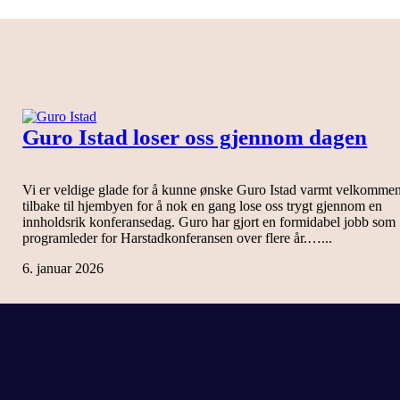
Guro Istad loser oss gjennom dagen
Vi er veldige glade for å kunne ønske Guro Istad varmt velkomme
tilbake til hjembyen for å nok en gang lose oss trygt gjennom en
innholdsrik konferansedag. Guro har gjort en formidabel jobb som
programleder for Harstadkonferansen over flere år.…...
6. januar 2026