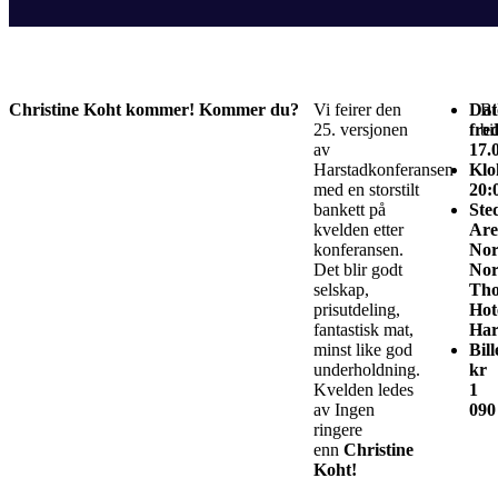
Christine Koht kommer! Kommer du?
Vi feirer den
Dat
Bi
25. versjonen
fre
bi
av
17.
Harstadkonferansen
Klo
med en storstilt
20:
bankett på
Ste
kvelden etter
Are
konferansen.
Nor
Det blir godt
Nor
selskap,
Th
prisutdeling,
Hot
fantastisk mat,
Har
minst like god
Bill
underholdning.
kr
Kvelden ledes
1
av Ingen
090
ringere
enn
Christine
Koht!