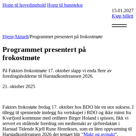
Hopp til hovedinnhold
Hopp til bunntekst
15.01.2027
Kjøp billett
Hjem
/
Aktuelt
/
Programmet presentert på frokostmøte
Program
For
hol
Programmet presentert på
frokostmøte
På Faktors frokostmøte 17. oktober slapp vi enda flere av
foredragsholderne til Harstadkonferansen 2026.
21. oktober 2025
Faktors frokostøte fredag 17. oktober hos BDO ble en stor suksess. I
tillegg til spennende innlegg fra vertskapet i BDO og ikke minst fra
Kvæfjord kommune med ordfører Birger Holand i spissen, fikk vi
servert en strålende foredrag om mediemakt av sjefsredaktør i
Harstad Tidende Kjell Rune Henriksen, som en liten oppvarming til
Harstadkonferansen 2026 der temaet blir “
Makt og avmakt
“.