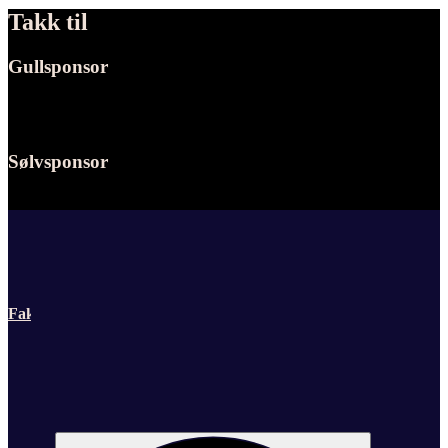
Takk til
Gullsponsor
Sølvsponsor
Faktor